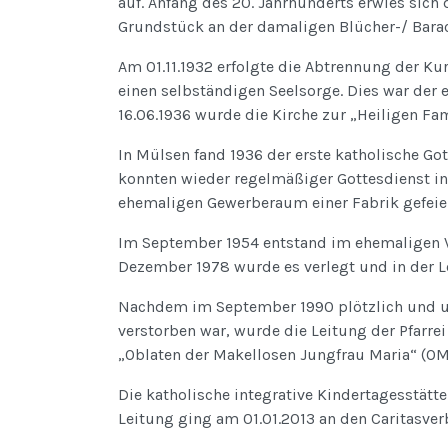
auf. Anfang des 20. Jahrhunderts erwies sich 
Grundstück an der damaligen Blücher-/ Barac
Am 01.11.1932 erfolgte die Abtrennung der Ku
einen selbständigen Seelsorge. Dies war der
16.06.1936 wurde die Kirche zur „Heiligen Fam
In Mülsen fand 1936 der erste katholische Got
konnten wieder regelmäßiger Gottesdienst in 
ehemaligen Gewerberaum einer Fabrik gefeier
Im September 1954 entstand im ehemaligen Ve
Dezember 1978 wurde es verlegt und in der L
Nachdem im September 1990 plötzlich und un
verstorben war, wurde die Leitung der Pfarr
„Oblaten der Makellosen Jungfrau Maria“ (OMI
Die katholische integrative Kindertagesstät
Leitung ging am 01.01.2013 an den Caritasver