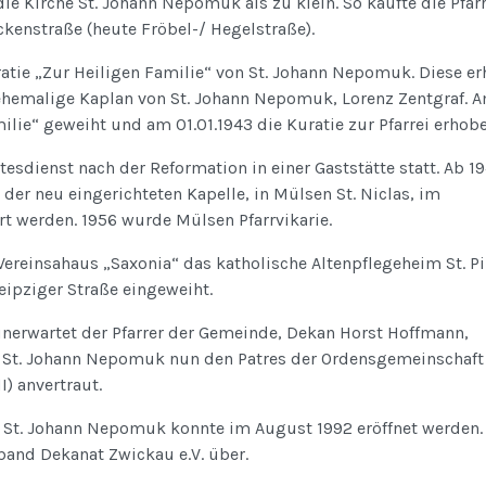
die Kirche St. Johann Nepomuk als zu klein. So kaufte die Pfarr
kenstraße (heute Fröbel-/ Hegelstraße).
ratie „Zur Heiligen Familie“ von St. Johann Nepomuk. Diese erh
 ehemalige Kaplan von St. Johann Nepomuk, Lorenz Zentgraf. 
ilie“ geweiht und am 01.01.1943 die Kuratie zur Pfarrei erhobe
tesdienst nach der Reformation in einer Gaststätte statt. Ab 1
der neu eingerichteten Kapelle, in Mülsen St. Niclas, im
t werden. 1956 wurde Mülsen Pfarrvikarie.
reinsahaus „Saxonia“ das katholische Altenpflegeheim St. Pi
eipziger Straße eingeweiht.
erwartet der Pfarrer der Gemeinde, Dekan Horst Hoffmann,
ei St. Johann Nepomuk nun den Patres der Ordensgemeinschaft
) anvertraut.
te St. Johann Nepomuk konnte im August 1992 eröffnet werden.
band Dekanat Zwickau e.V. über.