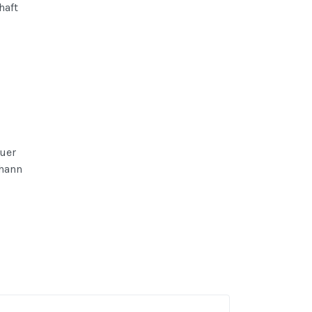
haft
uer
ohann