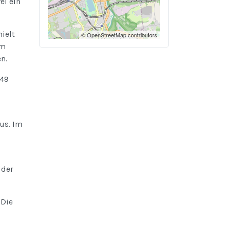
ei ein
ielt
© OpenStreetMap contributors
Am
n.
949
us. Im
 der
 Die